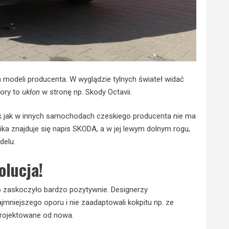
 modeli producenta. W wyglądzie tylnych świateł widać
tory to
ukłon
w stronę np. Skody Octavii.
 tak jak w innych samochodach czeskiego producenta nie ma
ika znajduje się napis SKODA, a w jej lewym dolnym rogu,
delu.
olucja!
o zaskoczyło bardzo pozytywnie. Designerzy
najmniejszego oporu i nie zaadaptowali kokpitu np. ze
projektowane od nowa.