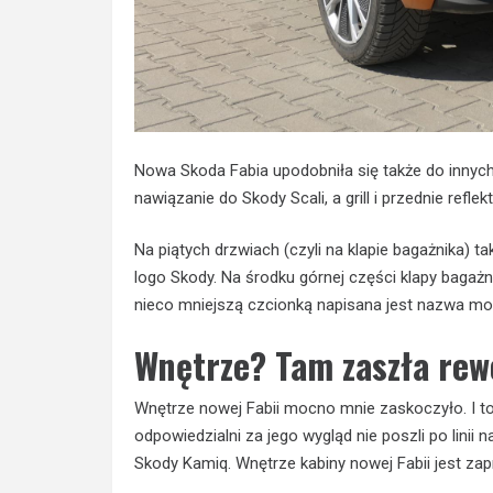
Nowa Skoda Fabia upodobniła się także do innych
nawiązanie do Skody Scali, a grill i przednie reflek
Na piątych drzwiach (czyli na klapie bagażnika)
logo Skody. Na środku górnej części klapy bagażn
nieco mniejszą czcionką napisana jest nazwa mo
Wnętrze? Tam zaszła rew
Wnętrze nowej Fabii mocno mnie zaskoczyło. I t
odpowiedzialni za jego wygląd nie poszli po linii 
Skody Kamiq. Wnętrze kabiny nowej Fabii jest za