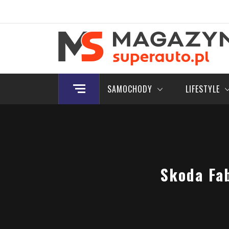
Skip
to
content
Magazyn.Superauto.
Nowy portal motoryzacyjny
SAMOCHODY
LIFESTYLE
Skoda Fab