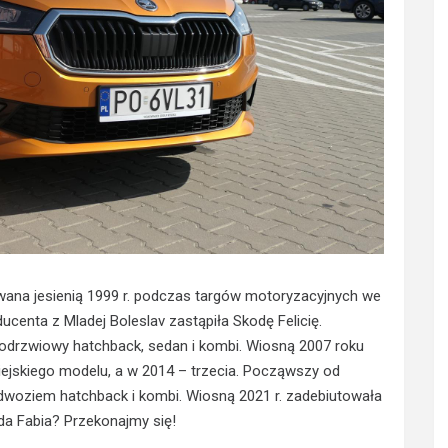
wana jesienią 1999 r. podczas targów motoryzacyjnych we
enta z Mladej Boleslav zastąpiła Skodę Felicię.
ciodrzwiowy hatchback, sedan i kombi. Wiosną 2007 roku
ejskiego modelu, a w 2014 – trzecia. Począwszy od
nadwoziem hatchback i kombi. Wiosną 2021 r. zadebiutowała
da Fabia? Przekonajmy się!