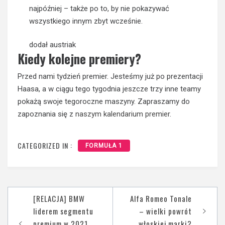
najpóźniej – także po to, by nie pokazywać
wszystkiego innym zbyt wcześnie.
dodał austriak
Kiedy kolejne premiery?
Przed nami tydzień premier. Jesteśmy już po prezentacji
Haasa, a w ciągu tego tygodnia jeszcze trzy inne teamy
pokażą swoje tegoroczne maszyny. Zapraszamy do
zapoznania się z
naszym kalendarium premier
.
CATEGORIZED IN :
FORMUŁA 1
Nawigacja
[RELACJA] BMW
Alfa Romeo Tonale
wpisu
liderem segmentu
– wielki powrót
premium w 2021.
włoskiej marki?