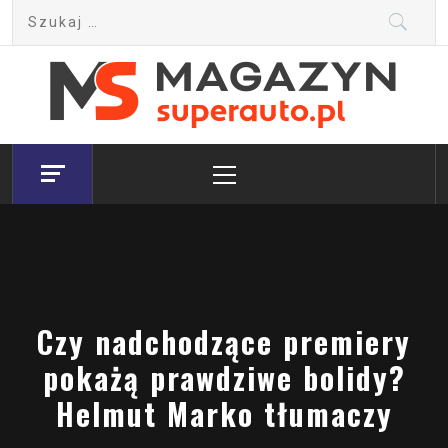
Skip
Szukaj:
to
content
Magazyn.Superauto.pl
Nowy portal motoryzacyjny
Primary
Menu
Czy nadchodzące premiery
pokażą prawdziwe bolidy?
Helmut Marko tłumaczy