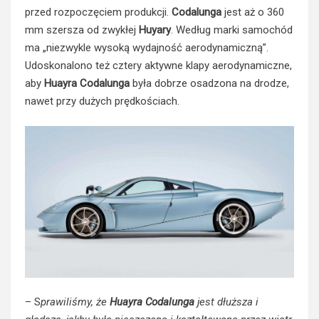
przed rozpoczęciem produkcji.
Codalunga
jest aż o 360
mm szersza od zwykłej
Huyary
. Według marki samochód
ma „niezwykle wysoką wydajność aerodynamiczną”.
Udoskonalono też cztery aktywne klapy aerodynamiczne,
aby
Huayra Codalunga
była dobrze osadzona na drodze,
nawet przy dużych prędkościach.
– S
prawiliśmy, że
Huayra Codalunga
jest dłuższa i