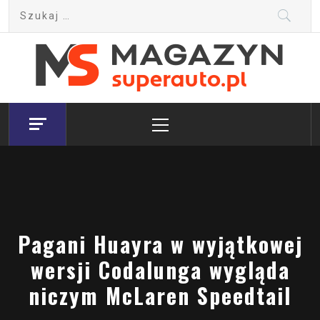
Skip
Szukaj:
to
content
Magazyn.Superauto.pl
Nowy portal motoryzacyjny
Primary
Menu
Pagani Huayra w wyjątkowej
wersji Codalunga wygląda
niczym McLaren Speedtail