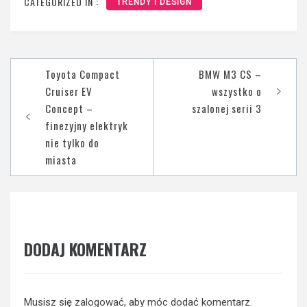
CATEGORIZED IN :
TRENDY I DESIGN
Nawigacja
Toyota Compact
BMW M3 CS –
wpisu
Cruiser EV
wszystko o
Concept –
szalonej serii 3
finezyjny elektryk
nie tylko do
miasta
DODAJ KOMENTARZ
Musisz się
zalogować
, aby móc dodać komentarz.