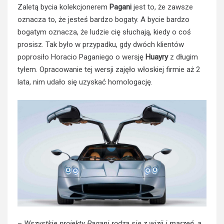
Zaletą bycia kolekcjonerem
Pagani
jest to, że zawsze
oznacza to, że jesteś bardzo bogaty. A bycie bardzo
bogatym oznacza, że ​​ludzie cię słuchają, kiedy o coś
prosisz. Tak było w przypadku, gdy dwóch klientów
poprosiło Horacio Paganiego o wersję
Huayry
z długim
tyłem. Opracowanie tej wersji zajęło włoskiej firmie aż 2
lata, nim udało się uzyskać homologację.
–
Wszystkie projekty Pagani rodzą się z wizji i marzeń, a