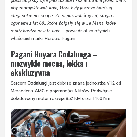
gładsza, jakby była pieszczona i kształtowana przez wiatr,
aby zaprojektować linie, które były jeszcze bardziej
eleganckie niż coupe. Zainspirowaliśmy się długimi
ogonami z lat 60., które ścigały się w Le Mans, które
miały bardzo czyste linie
– powiedział założyciel i
właściciel marki, Horacio Pagani.
Pagani Huyara Codalunga –
niezwykle mocna, lekka i
ekskluzywna
Sercem
Codalungi
jest dobrze znana jednostka V12 od
Mercedesa-AMG o pojemności 6 litrów. Podwójnie
doładowany motor rozwija 852 KM oraz 1100 Nm.