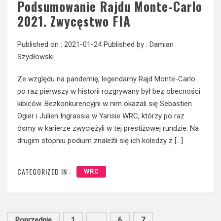
Podsumowanie Rajdu Monte-Carlo
2021. Zwycęstwo FIA
Published on :
2021-01-24
Published by :
Damian
Szydłowski
Ze względu na pandemię, legendarny Rajd Monte-Carlo
po raz pierwszy w historii rozgrywany był bez obecności
kibiców. Bezkonkurencyjni w nim okazali się Sebastien
Ogier i Julien Ingrassia w Yarisie WRC, którzy po raz
ósmy w karierze zwyciężyli w tej prestiżowej rundzie. Na
drugim stopniu podium znaleźli się ich koledzy z […]
CATEGORIZED IN :
WRC
Stronicowanie
Poprzednie
1
…
6
7