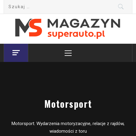
Skip
Szukaj:
to
content
Magazyn.Superauto.pl
Nowy portal motoryzacyjny
Primary
Menu
Motorsport
Motorsport. Wydarzenia motoryzacyjne, relacje z rajdów,
wiadomości z toru