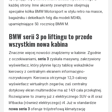
każdej strony. Inne akcenty zewnętrzne obejmują
specjalne kółka BMW Motorsport w stylu retro na masce,
bagażniku i dekielkach felg dla modeli M340i,
upamiętniające 50. rocznicę BMW M.
BMW serii 3 po liftingu to przede
wszystkim nowa kabina
Znacznie więcej nowości znajdziemy w kabinie. Zgodnie
z oczekiwaniami,
seria 3
zyskała masywny, zakrzywiony
wyświetlacz, który płynnie łączy tablicę wskaźników
kierowcy z centralnym ekranem informacyjno-
rozrywkowym. Kierowca otrzymuje 12,3-calowy
wyświetlacz wirtualnych zegarów, zaś centralny
dotykowy ekran multimediów ma aż 14,9 cala przekątnej.
Rozwiązanie to znamy już z elektrycznego SUV-a iX oraz
liftbacka (również elektryczego) i4. Już w standardzie
nowa seria 3
oferuje trójstrefową klimatyzację