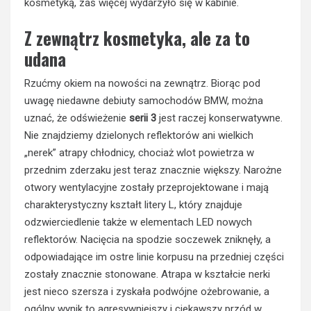
kosmetyką, zaś więcej wydarzyło się w kabinie.
Z zewnątrz kosmetyka, ale za to
udana
Rzućmy okiem na nowości na zewnątrz. Biorąc pod
uwagę niedawne debiuty samochodów BMW, można
uznać, że odświeżenie
serii 3
jest raczej konserwatywne.
Nie znajdziemy dzielonych reflektorów ani wielkich
„nerek” atrapy chłodnicy, chociaż wlot powietrza w
przednim zderzaku jest teraz znacznie większy. Narożne
otwory wentylacyjne zostały przeprojektowane i mają
charakterystyczny kształt litery L, który znajduje
odzwierciedlenie także w elementach LED nowych
reflektorów. Nacięcia na spodzie soczewek zniknęły, a
odpowiadające im ostre linie korpusu na przedniej części
zostały znacznie stonowane. Atrapa w kształcie nerki
jest nieco szersza i zyskała podwójne ożebrowanie, a
ogólny wynik to agresywniejszy i ciekawszy przód w