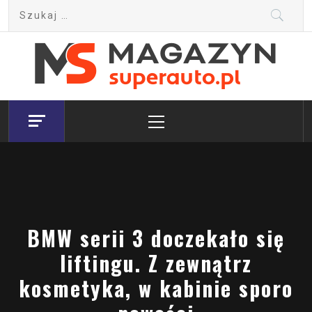
Skip
Szukaj:
to
content
Magazyn.Superauto.pl
Nowy portal motoryzacyjny
Primary
Menu
BMW serii 3 doczekało się
liftingu. Z zewnątrz
kosmetyka, w kabinie sporo