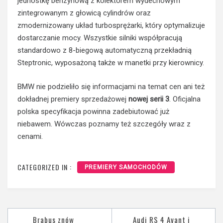
jednostkę benzynową z kolektorem wydechowym
zintegrowanym z głowicą cylindrów oraz
zmodernizowany układ turbosprężarki, który optymalizuje
dostarczanie mocy. Wszystkie silniki współpracują
standardowo z 8-biegową automatyczną przekładnią
Steptronic, wyposażoną także w manetki przy kierownicy.
BMW nie podzieliło się informacjami na temat cen ani też
dokładnej premiery sprzedażowej
nowej serii 3
. Oficjalna
polska specyfikacja powinna zadebiutować już
niebawem. Wówczas poznamy też szczegóły wraz z
cenami.
CATEGORIZED IN :
PREMIERY SAMOCHODÓW
Nawigacja
Brabus znów
Audi RS 4 Avant i