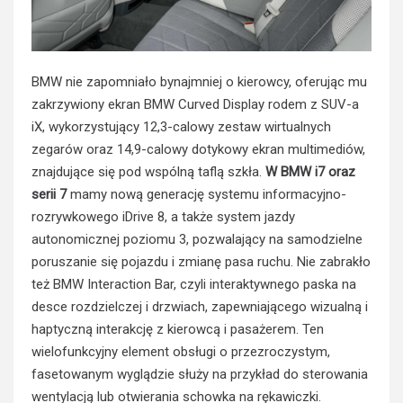
BMW nie zapomniało bynajmniej o kierowcy, oferując mu
zakrzywiony ekran BMW Curved Display rodem z SUV-a
iX, wykorzystujący 12,3-calowy zestaw wirtualnych
zegarów oraz 14,9-calowy dotykowy ekran multimediów,
znajdujące się pod wspólną taflą szkła.
W BMW i7 oraz
serii 7
mamy nową generację systemu informacyjno-
rozrywkowego iDrive 8, a także system jazdy
autonomicznej poziomu 3, pozwalający na samodzielne
poruszanie się pojazdu i zmianę pasa ruchu. Nie zabrakło
też BMW Interaction Bar, czyli interaktywnego paska na
desce rozdzielczej i drzwiach, zapewniającego wizualną i
haptyczną interakcję z kierowcą i pasażerem. Ten
wielofunkcyjny element obsługi o przezroczystym,
fasetowanym wyglądzie służy na przykład do sterowania
wentylacją lub otwierania schowka na rękawiczki.