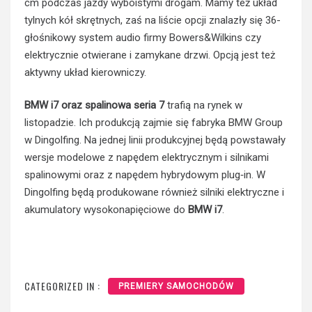
cm podczas jazdy wyboistymi drogam. Mamy też układ
tylnych kół skrętnych, zaś na liście opcji znalazły się 36-
głośnikowy system audio firmy Bowers&Wilkins czy
elektrycznie otwierane i zamykane drzwi. Opcją jest też
aktywny układ kierowniczy.
BMW i7 oraz spalinowa seria 7
trafią na rynek w
listopadzie. Ich produkcją zajmie się fabryka BMW Group
w Dingolfing. Na jednej linii produkcyjnej będą powstawały
wersje modelowe z napędem elektrycznym i silnikami
spalinowymi oraz z napędem hybrydowym plug‑in. W
Dingolfing będą produkowane również silniki elektryczne i
akumulatory wysokonapięciowe do
BMW i7
.
CATEGORIZED IN :
PREMIERY SAMOCHODÓW