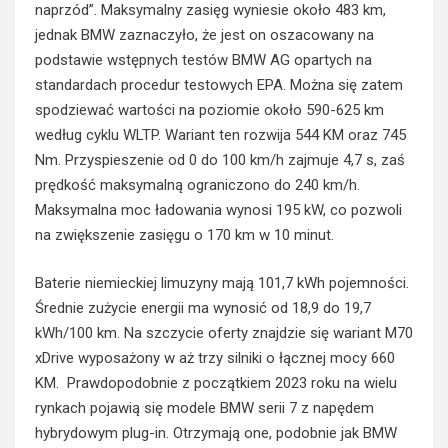
naprzód”. Maksymalny zasięg wyniesie około 483 km,
jednak BMW zaznaczyło, że jest on oszacowany na
podstawie wstępnych testów BMW AG opartych na
standardach procedur testowych EPA. Można się zatem
spodziewać wartości na poziomie około 590-625 km
według cyklu WLTP. Wariant ten rozwija 544 KM oraz 745
Nm. Przyspieszenie od 0 do 100 km/h zajmuje 4,7 s, zaś
prędkość maksymalną ograniczono do 240 km/h.
Maksymalna moc ładowania wynosi 195 kW, co pozwoli
na zwiększenie zasięgu o 170 km w 10 minut.
Baterie niemieckiej limuzyny mają 101,7 kWh pojemności.
Średnie zużycie energii ma wynosić od 18,9 do 19,7
kWh/100 km. Na szczycie oferty znajdzie się wariant M70
xDrive wyposażony w aż trzy silniki o łącznej mocy 660
KM. Prawdopodobnie z początkiem 2023 roku na wielu
rynkach pojawią się modele BMW serii 7 z napędem
hybrydowym plug-in. Otrzymają one, podobnie jak BMW