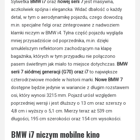
Sylwetka
BMW i7
oraz
nowej serii 7
jest masywna,
aczkolwiek spójna i elegancka. Widać dbałość o każdy
detal, w tym o aerodynamikę pojazdu, czego dowodzą
m.in. specjalne felgi oraz zintegrowane z nadwoziem
klamki niczym w BMW i4. Tylna część pojazdu wygląda
mniej przysadziście od poprzednika, m.in. dzięki
smuklelszym reflektorom zachodzącym na klapę
bagażnika, których w tym przypadku nie połączono
pasem świetlnym jak miało to miejsce dotychczas.
BMW
serii 7 siódmej generacji (G70) oraz i7
to największe
czterodrzwiowe modele w historii marki.
Nowe BMW 7
dostępne będzie jedynie w wariancie z długim rozstawem
osi, który wynosi 3215 mm. Pojazd urósł względem
poprzedniej wersji i jest dłuższy o 13 cm oraz szerszy o
4,8 cm i wyższy o 5,1 cm. Mierzy teraz aż 539 cm
długości, 195 cm szerokości oraz 154 cm wysokości.
BMW i7 niczym mobilne kino