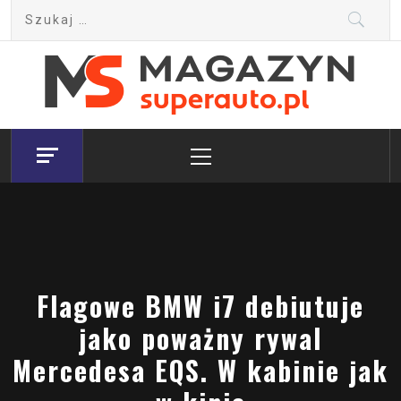
Skip
Szukaj:
to
content
Magazyn.Superauto.pl
Nowy portal motoryzacyjny
Primary
Menu
Flagowe BMW i7 debiutuje
jako poważny rywal
Mercedesa EQS. W kabinie jak