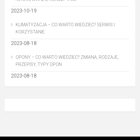
2023-10-19
KLIMATYZACJA – CO WARTO WIEDZIEĆ? SERWIS I
KORZYSTANIE
2023-08-18
OPONY – CO WARTO WIEDZIEĆ? ZMIANA, RODZAJE,
PRZEPISY, TYPY OPON
2023-08-18