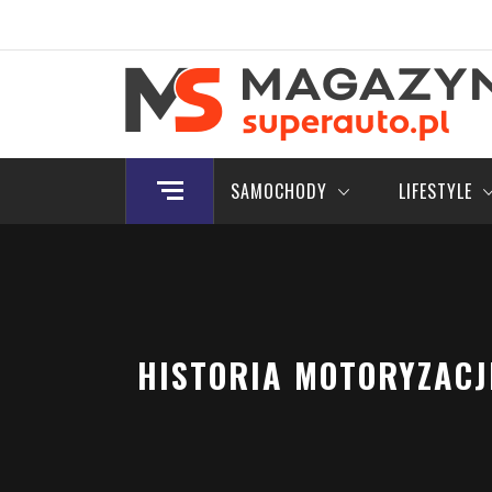
Skip
to
content
Magazyn.Superauto.
Nowy portal motoryzacyjny
SAMOCHODY
LIFESTYLE
HISTORIA MOTORYZACJI