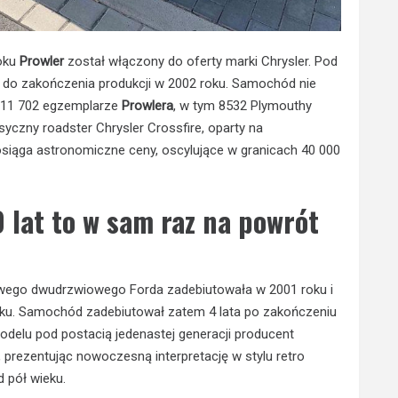
oku
Prowler
został włączony do oferty marki Chrysler. Pod
ż do zakończenia produkcji w 2002 roku. Samochód nie
 11 702 egzemplarze
Prowlera
, w tym 8532 Plymouthy
syczny roadster Chrysler Crossfire, oparty na
siąga astronomiczne ceny, oscylujące w granicach 40 000
 lat to w sam raz na powrót
sowego dwudrzwiowego Forda zadebiutowała w 2001 roku i
roku. Samochód zadebiutował zatem 4 lata po zakończeniu
odelu pod postacią jedenastej generacji producent
 prezentując nowoczesną interpretację w stylu retro
 pół wieku.