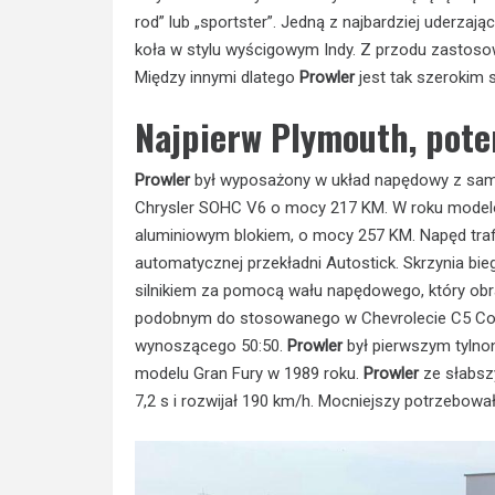
rod” lub „sportster”. Jedną z najbardziej uderza
koła w stylu wyścigowym Indy. Z przodu zastosowan
Między innymi dlatego
Prowler
jest tak szerokim
Najpierw Plymouth, pote
Prowler
był wyposażony w układ napędowy z samoc
Chrysler SOHC V6 o mocy 217 KM. W roku modelo
aluminiowym blokiem, o mocy 257 KM. Napęd trafi
automatycznej przekładni Autostick. Skrzynia bie
silnikiem za pomocą wału napędowego, który obrac
podobnym do stosowanego w Chevrolecie C5 Cor
wynoszącego 50:50.
Prowler
był pierwszym tyln
modelu Gran Fury w 1989 roku.
Prowler
ze słabsz
7,2 s i rozwijał 190 km/h. Mocniejszy potrzebował