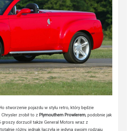
 stworzenie pojazdu w stylu retro, który będzie
 Chrysler zrobił to z
Plymouthem Prowlerem
, podobnie jak
5 groszy dorzucił także General Motors wraz z
otalnie różny, jednak łączyła je jedyna swoim rodzaju