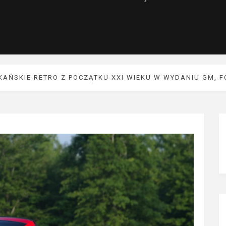
KAŃSKIE RETRO Z POCZĄTKU XXI WIEKU W WYDANIU GM, F