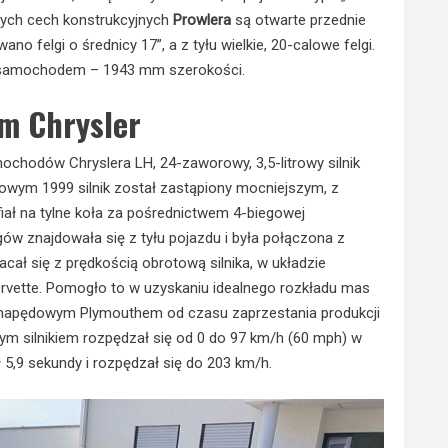
jących cech konstrukcyjnych
Prowlera
są otwarte przednie
o felgi o średnicy 17”, a z tyłu wielkie, 20-calowe felgi.
 samochodem – 1943 mm szerokości.
m Chrysler
hodów Chryslera LH, 24-zaworowy, 3,5-litrowy silnik
wym 1999 silnik został zastąpiony mocniejszym, z
ał na tylne koła za pośrednictwem 4-biegowej
gów znajdowała się z tyłu pojazdu i była połączona z
ał się z prędkością obrotową silnika, w układzie
vette. Pomogło to w uzyskaniu idealnego rozkładu mas
onapędowym Plymouthem od czasu zaprzestania produkcji
ym silnikiem rozpędzał się od 0 do 97 km/h (60 mph) w
 5,9 sekundy i rozpędzał się do 203 km/h.