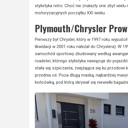
stylistyka retro. Choć nie znalazły one zbyt wie
motoryzacyjnych początku XXI wieku.
Plymouth/Chrysler Prowl
Pierwszy był Chrysler, który w 1997 roku wypuści
likwidacji w 2001 roku należał do Chryslera). W
samochód sportowy zbudowany według awangard
roadster, którego stylistyka nawiązuje do pojaz
stała się szpiczasta, zwężająca się ku przodowi
przednia oś. Poza długą maską, najbardziej masy
końcówką, pod którą skrywał się niewielki bagażni