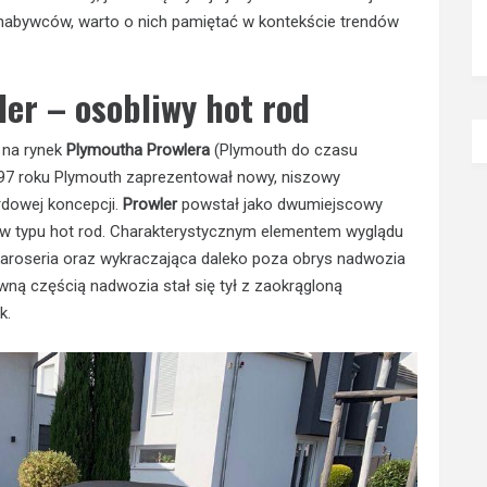
lu nabywców, warto o nich pamiętać w kontekście trendów
er – osobliwy hot rod
ł na rynek
Plymoutha Prowlera
(Plymouth do czasu
 1997 roku Plymouth zaprezentował nowy, niszowy
owej koncepcji.
Prowler
powstał jako dwumiejscowy
dów typu hot rod. Charakterystycznym elementem wyglądu
 karoseria oraz wykraczająca daleko poza obrys nadwozia
wną częścią nadwozia stał się tył z zaokrągloną
k.