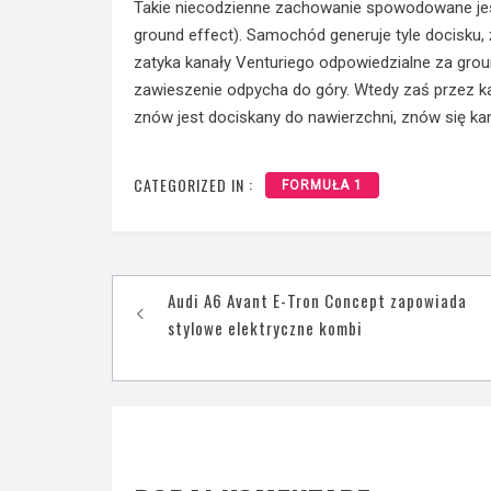
Takie niecodzienne zachowanie spowodowane jes
ground effect). Samochód generuje tyle docisku, 
zatyka kanały Venturiego odpowiedzialne za grou
zawieszenie odpycha do góry. Wtedy zaś przez k
znów jest dociskany do nawierzchni, znów się ka
CATEGORIZED IN :
FORMUŁA 1
Nawigacja
Audi A6 Avant E-Tron Concept zapowiada
wpisu
stylowe elektryczne kombi