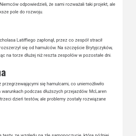
Niemców odpowiedzieli, że sami rozważali taki projekt, ale
ększe pole do rozwoju.
cholasa Latiffiego zapłonął, przez co zespół stracił
rozszerzył się od hamulców. Na szczęście Brytyjczyków,
ąc na torze dłużej niż reszta zespołów w pozostałe dni.
na
z przegrzewającymi się hamulcami, co uniemożliwiło
 warunkach podczas dłuższych przejazdów. McLaren
 trzeci dzień testów, ale problemy zostały rozwiązane
e testy, ze względu na złe samopoczucie, które później