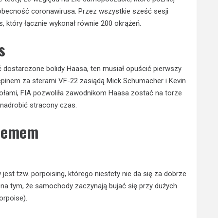
becność coronawirusa. Przez wszystkie sześć sesji
, który łącznie wykonał równie 200 okrążeń.
s
 dostarczone bolidy Haasa, ten musiał opuścić pierwszy
epinem
za sterami VF-22 zasiądą Mick Schumacher i Kevin
łami, FIA pozwoliła zawodnikom Haasa zostać na torze
 nadrobić stracony czas.
blemem
jest tzw. porpoising, którego niestety nie da się za dobrze
 na tym, że samochody zaczynają bujać się przy dużych
orpoise).