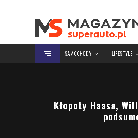
Skip
to
content
Magazyn.Superauto.
Nowy portal motoryzacyjny
SAMOCHODY
LIFESTYLE
Kłopoty Haasa, Wil
podsumo