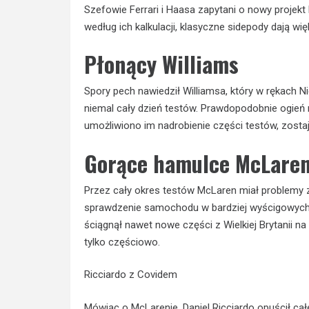
Szefowie Ferrari i Haasa zapytani o nowy projekt 
według ich kalkulacji, klasyczne sidepody dają wi
Płonący Williams
Spory pech nawiedził Williamsa, który w rękach Ni
niemal cały dzień testów. Prawdopodobnie ogień 
umożliwiono im nadrobienie części testów, zostaj
Gorące hamulce McLare
Przez cały okres testów McLaren miał problemy 
sprawdzenie samochodu w bardziej wyścigowych
ściągnął nawet nowe części z Wielkiej Brytanii na
tylko częściowo.
Ricciardo z Covidem
Mówiąc o McLarenie, Daniel Ricciardo opuścił cał