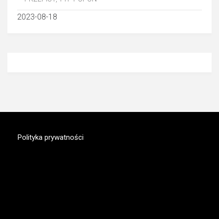
2023-08-18
Polityka prywatności
MAGAZYN.SUPERAUTO.PL
Nowy portal motoryzacyjny