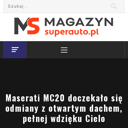
Skip
Szukaj:
to
content
Magazyn.Superauto.pl
Nowy portal motoryzacyjny
Primary
Menu
Maserati MC20 doczekało się
odmiany z otwartym dachem,
pełnej wdzięku Cielo