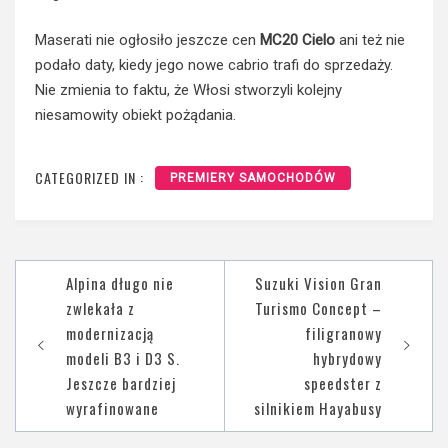
Maserati nie ogłosiło jeszcze cen
MC20 Cielo
ani też nie
podało daty, kiedy jego nowe cabrio trafi do sprzedaży.
Nie zmienia to faktu, że Włosi stworzyli kolejny
niesamowity obiekt pożądania.
CATEGORIZED IN :
PREMIERY SAMOCHODÓW
Nawigacja
Alpina długo nie
Suzuki Vision Gran
wpisu
zwlekała z
Turismo Concept –
modernizacją
filigranowy
modeli B3 i D3 S.
hybrydowy
Jeszcze bardziej
speedster z
wyrafinowane
silnikiem Hayabusy