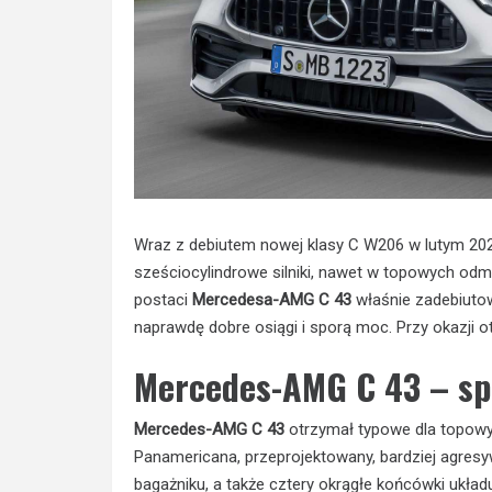
Wraz z debiutem nowej klasy C W206 w lutym 2021
sześciocylindrowe silniki, nawet w topowych od
postaci
Mercedesa-AMG C 43
właśnie zadebiutow
naprawdę dobre osiągi i sporą moc. Przy okazji o
Mercedes-AMG C 43 – sp
Mercedes-AMG C 43
otrzymał typowe dla topowyc
Panamericana, przeprojektowany, bardziej agresyw
bagażniku, a także cztery okrągłe końcówki ukł