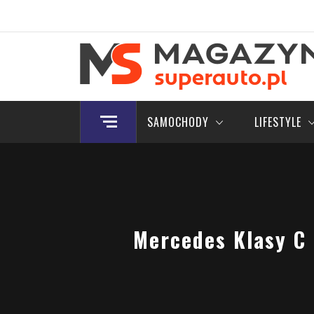
Skip
to
content
Magazyn.Superauto.
Nowy portal motoryzacyjny
SAMOCHODY
LIFESTYLE
Mercedes Klasy C