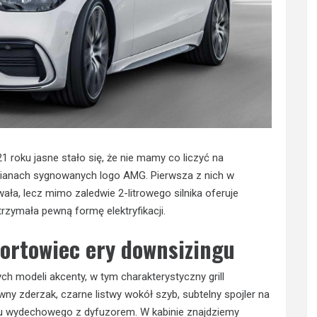
 roku jasne stało się, że nie mamy co liczyć na
mianach sygnowanych logo AMG. Pierwsza z nich w
ała, lecz mimo zaledwie 2-litrowego silnika oferuje
trzymała pewną formę elektryfikacji.
ortowiec ery downsizingu
h modeli akcenty, w tym charakterystyczny grill
ny zderzak, czarne listwy wokół szyb, subtelny spojler na
adu wydechowego z dyfuzorem. W kabinie znajdziemy