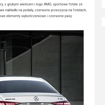
ary, z grubym wieńcem i logo AMG, sportowe fotele ze
e nakładki na pedały, czerwone przeszycia na fotelach,
bonowe elementy wykończeniowe i czerwone pasy