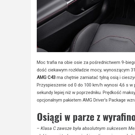
Moc trafia na obie osie za pośrednictwem 9-bie
dość ciekawym rozkładzie mocy, wynoszącym 31% n
AMG C43
ma chętnie zamiatać tylną osią i cies
Przyspieszenie od 0 do 100 km/h wynosi 4,6 s w 
sekundy lepiej niż w poprzedniku. Prędkość mak
opcjonalnym pakietem AMG Driver’s Package wzr
Osiągi w parze z wyrafi
–
Klasa C zawsze była absolutnym sukcesem Mer