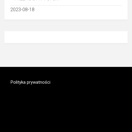
2023-08-18
Polityka prywatności
MAGAZYN.SUPERAUTO.PL
Nowy portal motoryzacyjny