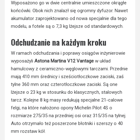
Wyposażono go w dwie centralnie umieszczone okrągłe
końcówki. Obok nich znalazł się ogromny dyfuzor. Nawet
akumulator zaprojektowano od nowa specjalnie dla tego
modelu, a fotele są o 7,3 kg lżejsze od standardowych.
Odchudzanie na każdym kroku
W ramach odchudzania i poprawy osiągów inżynierowie
wyposażyli
Astona Martina V12 Vantage
w układ
hamulcowy z ceramiczno-węglowymi tarczami. Przednie
mają 410 mm średnicy i sześciotłoczkowe zaciski, zaś
tylne 360 mm oraz czterotłoczkowe zaciski. Są one
lżejsze o 23 kg w stosunku do klasycznych, stalowych
tarcz. Kolejne 8 kg masy redukują specjalne 21-calowe
felgi, na które nałożono opony Michelin Pilot 4S o
rozmiarze 275/35 na przedniej osi oraz 315/35 na tylnej.
Auto otrzymało też poszerzone błotniki i szerszy o 40
mm rozstaw kół.