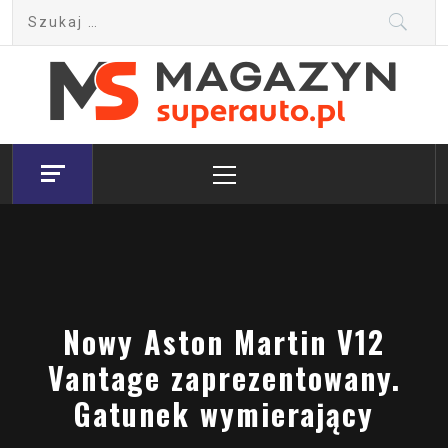
Skip
Szukaj:
to
content
Magazyn.Superauto.pl
Nowy portal motoryzacyjny
Primary
Menu
Nowy Aston Martin V12
Vantage zaprezentowany.
Gatunek wymierający