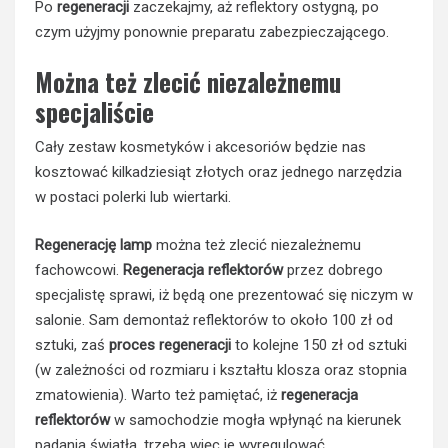
Po
regeneracji
zaczekajmy, aż reflektory ostygną, po
czym użyjmy ponownie preparatu zabezpieczającego.
Można też zlecić niezależnemu
specjaliście
Cały zestaw kosmetyków i akcesoriów będzie nas
kosztować kilkadziesiąt złotych oraz jednego narzędzia
w postaci polerki lub wiertarki.
Regenerację lamp
można też zlecić niezależnemu
fachowcowi.
Regeneracja reflektorów
przez dobrego
specjalistę sprawi, iż będą one prezentować się niczym w
salonie. Sam demontaż reflektorów to około 100 zł od
sztuki, zaś
proces regeneracji
to kolejne 150 zł od sztuki
(w zależności od rozmiaru i kształtu klosza oraz stopnia
zmatowienia). Warto też pamiętać, iż
regeneracja
reflektorów
w samochodzie mogła wpłynąć na kierunek
padania światła, trzeba więc je wyregulować.