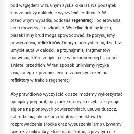
pod względem wizualnym zyska kilka lat. Na początek
klosze należy dokładnie wyczyścić i odtłuścić. W
przeciwnym wypadku podczas
regeneracji
i polerowania
lamp możemy je uszkodzić. Wszelkie drobiny kurzu,
piasek i inny brud mogą spowodować, że porysujemy
powierzchnię
reflektorów
. Dobrym pomysłem będzie też
umycie auta w całości, a przynajmniej fragmentów
nadwozia, które znajdują się w bezpośredniej bliskości
świateł przednich. W ten sposób unikniemy ryzyka
związanego z przeniesieniem zanieczyszczeń na
reflektory
w trakcie regeneracji.
Aby prawidłowo wyczyścić klosze, możemy wykorzystać
specjalny preparat, np. piankę do mycia szyb. Utrzymuje
się ona na pionowych powierzchniach, usuwa tłuszcz,
zabrudzenia, ale też pozostałości insektów. Do
rozprowadzenia środka oraz wysuszenia lamp używamy
ścierek z mikrofibry, które są delikatne, a przy tym nie