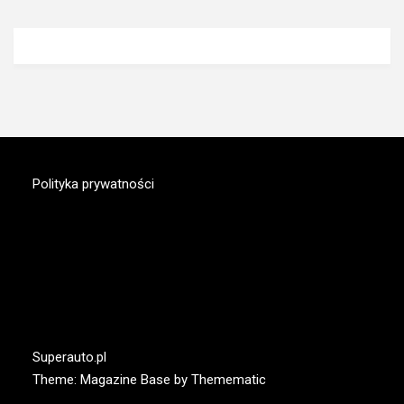
Polityka prywatności
MAGAZYN.SUPERAUTO.PL
Nowy portal motoryzacyjny
Superauto.pl
Theme:
Magazine Base
by
Themematic