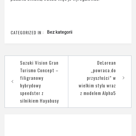
CATEGORIZED IN :
Bez kategorii
Nawigacja
Suzuki Vision Gran
DeLorean
wpisu
Turismo Concept –
„powraca.do
filigranowy
przyszłości” w
hybrydowy
wielkim stylu wraz
speedster z
z modelem Alpha5
silnikiem Hayabusy