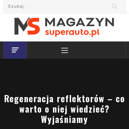
Skip
Szukaj:
to
content
Magazyn.Superauto.pl
Nowy portal motoryzacyjny
Primary
Menu
Regeneracja reflektorów – co
warto o niej wiedzieć?
Wyjaśniamy