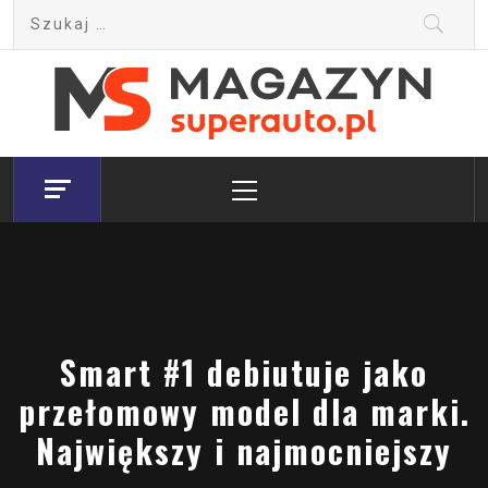
Skip
Szukaj:
to
content
Magazyn.Superauto.pl
Nowy portal motoryzacyjny
Primary
Menu
Smart #1 debiutuje jako
przełomowy model dla marki.
Największy i najmocniejszy