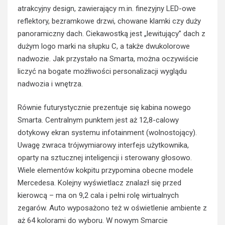
atrakcyjny design, zawierający m.in. finezyjny LED-owe
reflektory, bezramkowe drzwi, chowane klamki czy duży
panoramiczny dach. Ciekawostką jest „lewitujący” dach z
dużym logo marki na słupku C, a także dwukolorowe
nadwozie. Jak przystało na Smarta, można oczywiście
liczyć na bogate możłiwości personalizacji wyglądu
nadwozia i wnętrza.
Równie futurystycznie prezentuje się kabina nowego
Smarta. Centralnym punktem jest aż 12,8-calowy
dotykowy ekran systemu infotainment (wolnostojący).
Uwagę zwraca trójwymiarowy interfejs użytkownika,
oparty na sztucznej inteligencji i sterowany głosowo.
Wiele elementów kokpitu przypomina obecne modele
Mercedesa. Kolejny wyświetlacz znalazł się przed
kierowcą – ma on 9,2 cala i pełni rolę wirtualnych
zegarów. Auto wyposażono też w oświetlenie ambiente z
aż 64 kolorami do wyboru. W nowym Smarcie