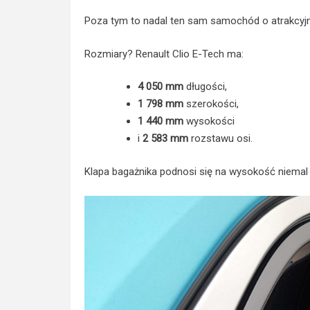
Poza tym to nadal ten sam samochód o atrakcyjne
Rozmiary? Renault Clio E-Tech ma:
4 050 mm
długości,
1 798 mm
szerokości,
1 440 mm
wysokości
i
2 583 mm
rozstawu osi.
Klapa bagażnika podnosi się na wysokość niema