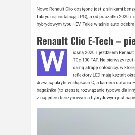
Nowe Renault Clio dostępne jest z silnikami be
fabryczną instalacją LPG), a od początku 2020 r
hybrydowym typu HEV. Takie właśnie auto odebrał
Renault Clio E-Tech – pi
W
iosną 2020 r. jeździłem Renaul
TCe 130 FAP. Na pierwszy rzut
samą atrapę chłodnicy, w które
reflektory LED mają kształt ok
drzwi są ukryte w słupkach C, a kamera cofania –
bagażnika (to zresztą rozwiązanie typowe dla i
z napędem benzynowym a hybrydowym jest napis E