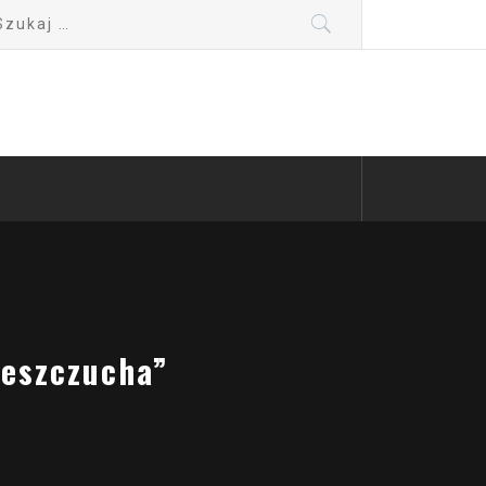
kaj:
ieszczucha”