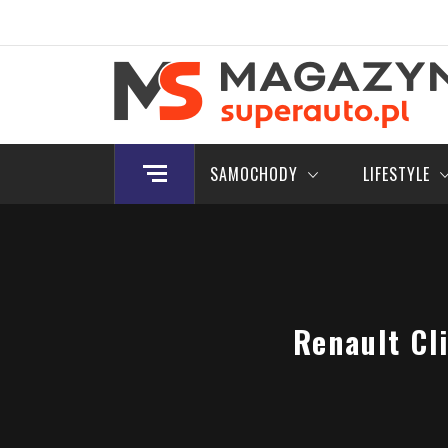
Skip
to
content
Magazyn.Superauto.
Nowy portal motoryzacyjny
SAMOCHODY
LIFESTYLE
Renault Cl