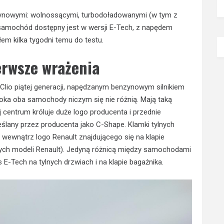
nzynowymi: wolnossącymi, turbodoładowanymi (w tym z
. samochód dostępny jest w wersji E-Tech, z napędem
em kilka tygodni temu do testu.
erwsze wrażenia
t Clio piątej generacji, napędzanym benzynowym silnikiem
 oka oba samochody niczym się nie różnią. Mają taką
j centrum króluje duże logo producenta i przednie
reślany przez producenta jako C-Shape. Klamki tylnych
 wewnątrz logo Renault znajdującego się na klapie
nnych modeli Renault). Jedyną różnicą między samochodami
-Tech na tylnych drzwiach i na klapie bagażnika.