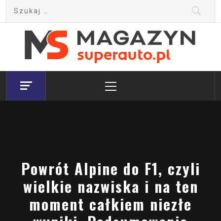
Skip
Szukaj:
to
content
Magazyn.Superauto.pl
Nowy portal motoryzacyjny
Primary
Menu
Powrót Alpine do F1, czyli
wielkie nazwiska i na ten
moment całkiem niezłe