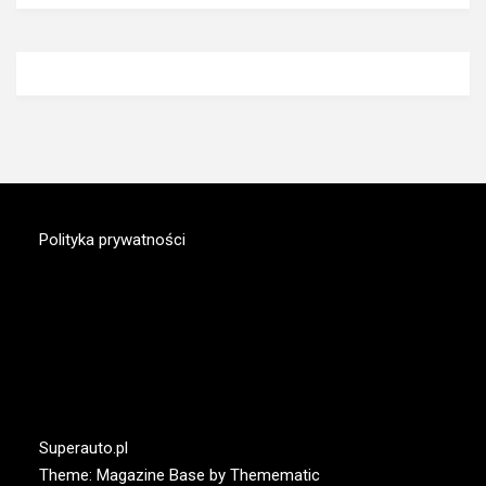
Polityka prywatności
MAGAZYN.SUPERAUTO.PL
Nowy portal motoryzacyjny
Superauto.pl
Theme:
Magazine Base
by
Themematic