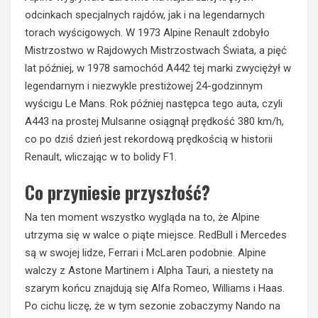
odcinkach specjalnych rajdów, jak i na legendarnych
torach wyścigowych. W 1973 Alpine Renault zdobyło
Mistrzostwo w Rajdowych Mistrzostwach Świata, a pięć
lat później, w 1978 samochód A442 tej marki zwyciężył w
legendarnym i niezwykle prestiżowej 24-godzinnym
wyścigu Le Mans. Rok później następca tego auta, czyli
A443 na prostej Mulsanne osiągnął prędkość 380 km/h,
co po dziś dzień jest rekordową prędkością w historii
Renault, wliczając w to bolidy F1.
Co przyniesie przyszłość?
Na ten moment wszystko wygląda na to, że Alpine
utrzyma się w walce o piąte miejsce. RedBull i Mercedes
są w swojej lidze, Ferrari i McLaren podobnie. Alpine
walczy z Astone Martinem i Alpha Tauri, a niestety na
szarym końcu znajdują się Alfa Romeo, Williams i Haas.
Po cichu liczę, że w tym sezonie zobaczymy Nando na