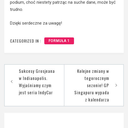
podium, choć niestety patrząc na suche dane, może być
trudno.
Dzięki serdeczne za uwagę!
CATEGORIZED IN :
FORMUŁA 1
Nawigacja
Sukcesy Grosjeana
Kolejne zmiany w
wpisu
w Indianapolis.
tegorocznym
Wyjaśniamy czym
sezonie! GP
jest seria IndyCar
Singapuru wypada
z kalendarza