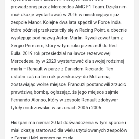
prowadzonej przez Merecedes AMG F1 Team. Dzięki nim
miał okazje wystartować w 2016 w nieistniejącym już
zespole Manor. Kolejne dwa lata spędził w Force India,
które później przekształciły się w Racing Point, a obecnie
występuje pod nazwą Aston Martin. Rywalizował tam z
Sergio Perezem, który w tym roku przeszedł do Red
Bulla. 2019 rok przesiedział na ławce rezerwowej
Mercedesa, by w 2020 wystartować dla swojej rodzimej
marki – Renault w parze z Danielem Ricciardo. Ten
ostatni zaś na ten rok przeskoczył do McLarena,
zostawiając wolne miejsce. Francuzi postanowili zrzucić
prawdziwą bombę, ogłszając, że jego miejsce zajmie
Fernando Alonso, który w zespole Renault zdobywał
tytuły mistrzowskie w sezonach 2005 i 2006.
Hiszpan ma niemal 20 lat doświadczenia w tym sporcie i
miał okazję startować dla wielu utytułowanych zespołów
z Ferrari i McLarenem na czele.