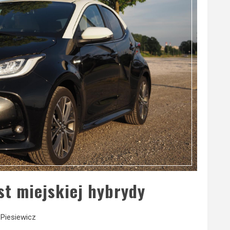
st miejskiej hybrydy
Piesiewicz