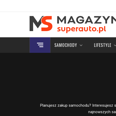
Skip
to
content
Magazyn.Superauto.
Nowy portal motoryzacyjny
SAMOCHODY
LIFESTYLE
Planujesz zakup samochodu? Interesujesz s
najnowszych sa